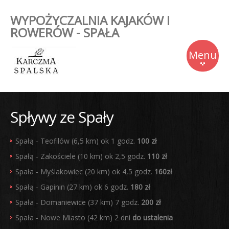
WYPOŻYCZALNIA KAJAKÓW I
ROWERÓW - SPAŁA
Menu
Start
Spływy ze Spały
Oferta
Spałą - Teofilów (6,5 km) ok 1 godz.
100 zł
Cennik
Spałą - Zakościele (10 km) ok 2,5 godz.
110 zł
Foto
Spała - Myślakowiec (20 km) ok 4,5 godz.
160zł
Kontakt
Spałą - Gapinin (27 km) ok 6 godz.
180 zł
Spała - Domaniewice (37 km) 7 godz.
200 zł
Spała - Nowe Miasto (42 km) 2 dni
do ustalenia